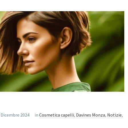
 Dicembre 2024
in
Cosmetica capelli
,
Davines Monza
,
Notizie
,