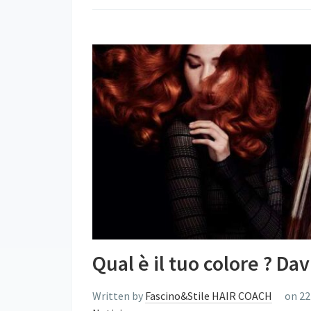
Qual è il tuo colore ? Da
Written by
Fascino&Stile HAIR COACH
on 22