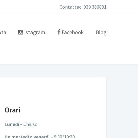
Contattaci 039 386891
ota
Istagram
Facebook
Blog
Orari
Lunedi
– Chiuso
Da martedì a venerdì
– 9:30/19:30