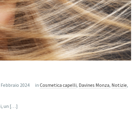
 Febbraio 2024
in
Cosmetica capelli
,
Davines Monza
,
Notizie
,
i, un […]