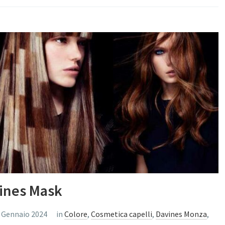
vines Mask
 Gennaio 2024
in
Colore
,
Cosmetica capelli
,
Davines Monza
,