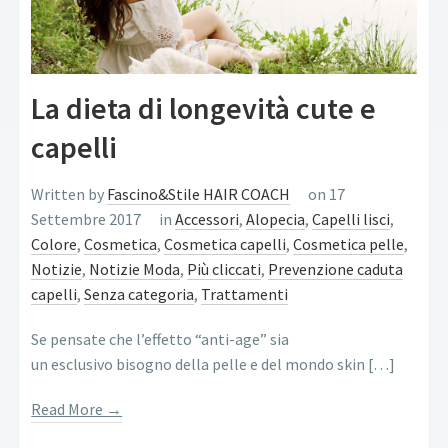
La dieta di longevità cute e
capelli
Written by
Fascino&Stile HAIR COACH
on 17
Settembre 2017
in
Accessori
,
Alopecia
,
Capelli lisci
,
Colore
,
Cosmetica
,
Cosmetica capelli
,
Cosmetica pelle
,
Notizie
,
Notizie Moda
,
Più cliccati
,
Prevenzione caduta
capelli
,
Senza categoria
,
Trattamenti
Se pensate che l’effetto “anti-age” sia
un esclusivo bisogno della pelle e del mondo skin […]
Read More →