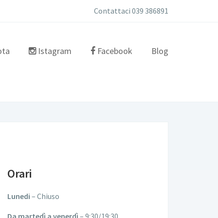
Contattaci 039 386891
ota
Istagram
Facebook
Blog
Orari
Lunedi
– Chiuso
Da martedì a venerdì
– 9:30/19:30