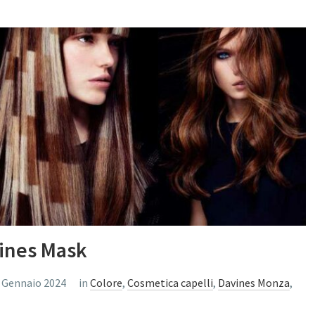
vines Mask
 Gennaio 2024
in
Colore
,
Cosmetica capelli
,
Davines Monza
,