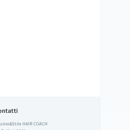
ontatti
scino&Stile HAIR COACH