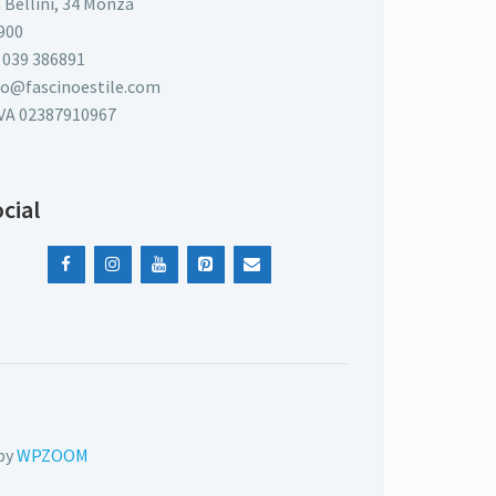
a Bellini, 34 Monza
900
 039 386891
fo@fascinoestile.com
IVA 02387910967
cial
by
WPZOOM