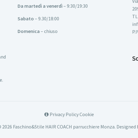
Vi
Da martedì a venerdì
– 9:30/19:30
20
TL
Sabato
– 9.30/18:00
in
Domenica
– chiuso
P.
and
So
e.
Privacy Policy Cookie
© 2026 Faschino&Stile HAIR COACH parrucchiere Monza.
Designed 