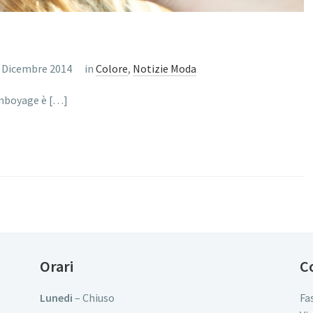
 Dicembre 2014
in
Colore
,
Notizie Moda
lamboyage è […]
Orari
C
Lunedi
– Chiuso
Fa